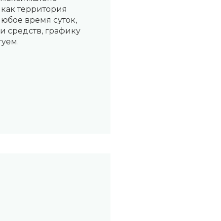
 как территория
любое время суток,
и средств, графику
туем.