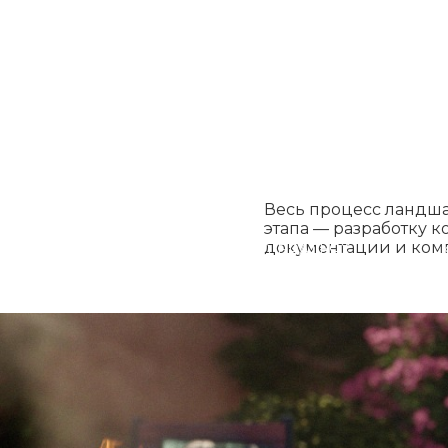
Весь процесс ландша
этапа — разработку 
документации и ком
Ы
УСЛУГИ
О БРАТЬЯХ