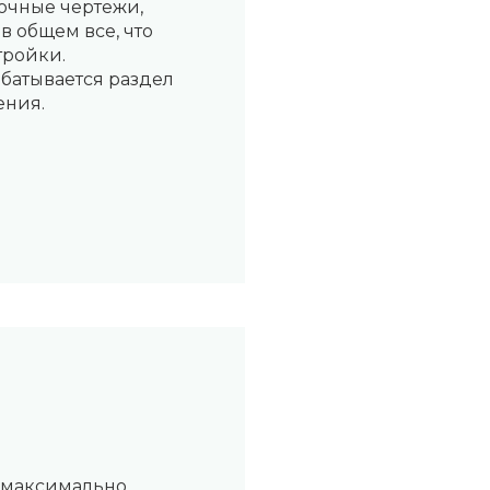
очные чертежи,
в общем все, что
тройки.
батывается раздел
ения.
 максимально