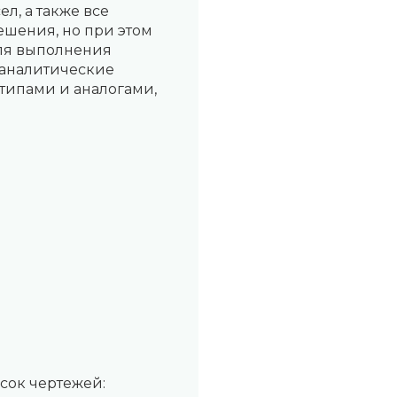
л, а также все
шения, но при этом
ля выполнения
я аналитические
отипами и аналогами,
сок чертежей: